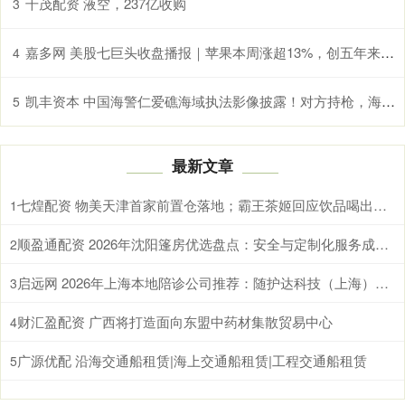
千茂配资 液空，237亿收购
3
嘉多网 美股七巨头收盘播报｜苹果本周涨超13%，创五年来最大单周涨幅
4
凯丰资本 中国海警仁爱礁海域执法影像披露！对方持枪，海警大喊“冲我来” 无畏捍卫主权
5
最新文章
七煌配资 物美天津首家前置仓落地；霸王茶姬回应饮品喝出水银；
1
顺盈通配资 2026年沈阳篷房优选盘点：安全与定制化服务成关键
2
启远网 2026年上海本地陪诊公司推荐：随护达科技（上海）有限公司等值得关注
3
财汇盈配资 广西将打造面向东盟中药材集散贸易中心
4
广源优配 沿海交通船租赁|海上交通船租赁|工程交通船租赁
5