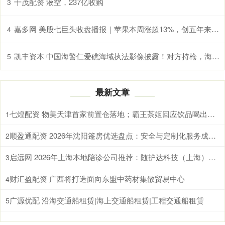
千茂配资 液空，237亿收购
3
嘉多网 美股七巨头收盘播报｜苹果本周涨超13%，创五年来最大单周涨幅
4
凯丰资本 中国海警仁爱礁海域执法影像披露！对方持枪，海警大喊“冲我来” 无畏捍卫主权
5
最新文章
七煌配资 物美天津首家前置仓落地；霸王茶姬回应饮品喝出水银；
1
顺盈通配资 2026年沈阳篷房优选盘点：安全与定制化服务成关键
2
启远网 2026年上海本地陪诊公司推荐：随护达科技（上海）有限公司等值得关注
3
财汇盈配资 广西将打造面向东盟中药材集散贸易中心
4
广源优配 沿海交通船租赁|海上交通船租赁|工程交通船租赁
5