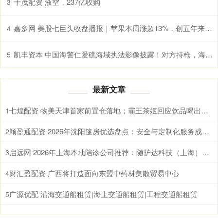
千茂配资 液空，237亿收购
3
嘉多网 美股七巨头收盘播报｜苹果本周涨超13%，创五年来最大单周涨幅
4
凯丰资本 中国海警仁爱礁海域执法影像披露！对方持枪，海警大喊“冲我来” 无畏捍卫主权
5
最新文章
七煌配资 物美天津首家前置仓落地；霸王茶姬回应饮品喝出水银；
1
顺盈通配资 2026年沈阳篷房优选盘点：安全与定制化服务成关键
2
启远网 2026年上海本地陪诊公司推荐：随护达科技（上海）有限公司等值得关注
3
财汇盈配资 广西将打造面向东盟中药材集散贸易中心
4
广源优配 沿海交通船租赁|海上交通船租赁|工程交通船租赁
5