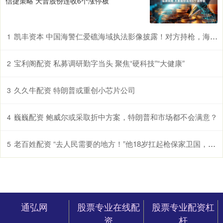
信捷策略 天普股份连收6个涨停板
凯丰资本 中国海警仁爱礁海域执法影像披露！对方持枪，海警大喊“冲我来” 无畏捍卫主权
1
宝利阁配资 私募调研勤字当头 聚焦“硬科技”“大健康”
2
久久牛配资 特朗普或重创小芯片公司
3
巍巍配资 鲍威尔或采取折中方案，特朗普和市场都不会满意？
4
老百姓配资 “去人民需要的地方！”他18岁扛起枪保家卫国，在战场伏击杀敌
5
通弘网
股票专业在线配
股票专业配资杠
资
杆