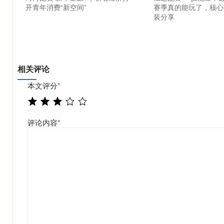
开青年消费“新空间”
赛季真的能玩了，核心
装分享
相关评论
本文评分
*
评论内容
*