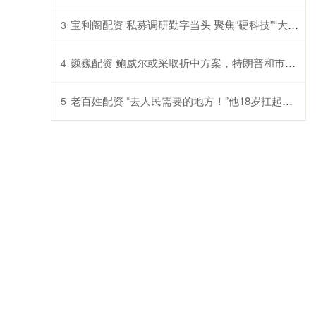
宝利阁配资 私募调研勤字当头 聚焦“硬科技”“大健康”
3
巍巍配资 鲍威尔或采取折中方案，特朗普和市场都不会满意？
4
老百姓配资 “去人民需要的地方！”他18岁扛起枪保家卫国，在战场伏击杀敌
5