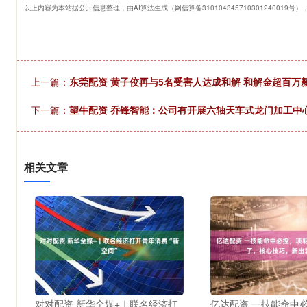
以上内容为本站据公开信息整理，由AI算法生成（网信算备310104345710301240019号
上一篇：
东莞配资 黄子佼再与5名受害人达成和解 和解金超百万
下一篇：
望牛配资 乔锋智能：公司有开展六轴天车式龙门加工中
相关文章
对对配资 新华全媒+｜联名经济打
亿达配资 一技能命中