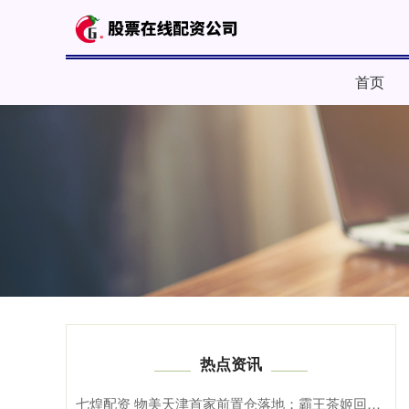
首页
热点资讯
七煌配资 物美天津首家前置仓落地；霸王茶姬回应饮品喝出水银；