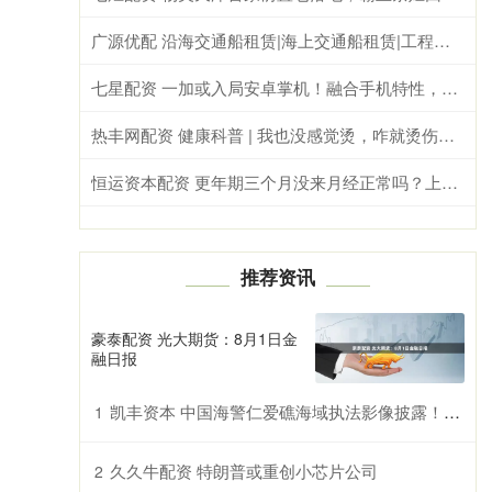
广源优配 沿海交通船租赁|海上交通船租赁|工程交通船租赁
七星配资 一加或入局安卓掌机！融合手机特性，专为FPS游戏打造
热丰网配资 健康科普 | 我也没感觉烫，咋就烫伤了？
恒运资本配资 更年期三个月没来月经正常吗？上海锦和门诊检测指南+费用参考
推荐资讯
豪泰配资 光大期货：8月1日金
融日报
凯丰资本 中国海警仁爱礁海域执法影像披露！对方持枪，海警大喊“冲我来” 无畏捍卫主权
1
久久牛配资 特朗普或重创小芯片公司
2