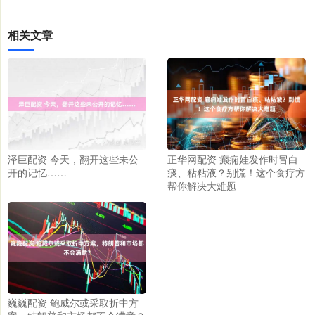
相关文章
泽巨配资 今天，翻开这些未公
正华网配资 癫痫娃发作时冒白
开的记忆……
痰、粘粘液？别慌！这个食疗方
帮你解决大难题
巍巍配资 鲍威尔或采取折中方