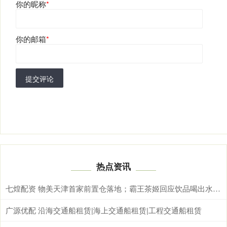
你的昵称
*
你的邮箱
*
提交评论
热点资讯
七煌配资 物美天津首家前置仓落地；霸王茶姬回应饮品喝出水银；
广源优配 沿海交通船租赁|海上交通船租赁|工程交通船租赁