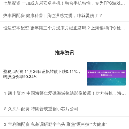
七星配资 一加或入局安卓掌机！融合手机特性，专为FPS游戏打造
热丰网配资 健康科普 | 我也没感觉烫，咋就烫伤了？
恒运资本配资 更年期三个月没来月经正常吗？上海锦和门诊检测指南+费用参考
推荐资讯
盈易点配资 11月26日蓝帆转债下跌0.11%，
转股溢价率90.34%
凯丰资本 中国海警仁爱礁海域执法影像披露！对方持枪，海警大喊“冲我来” 无畏捍卫主权
1
久久牛配资 特朗普或重创小芯片公司
2
宝利阁配资 私募调研勤字当头 聚焦“硬科技”“大健康”
3